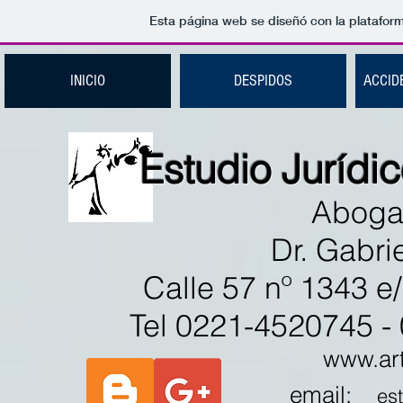
Esta página web se diseñó con la platafor
INICIO
DESPIDOS
ACCID
Estudio Jurídi
Aboga
Dr. Gabri
Calle 57 nº 1343 e/
Tel 0221-4520745 
www.art
email:
es