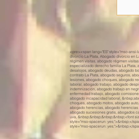
<pre><span lang="ES" style="mso-ansi-l
divorcio La Plata, Abogado divorcio en 
régimen visitas, abogado régimen visitas
especializado derecho familia La Plata, 
desalojos, abogado deudas, abogado b
contrato La Plata, abogado seguros, ab
lesiones, abogado choques, abogado re
laboral, abogado trabajo, abogado desp
indemnización, abogado trabajo en negr
enfermedad trabajo, abogado comisione
abogado incapacidad laboral, &nbsp;ab
choques, abogado motos, abogado auto, 
abogado herencias, abogado herencias L
abogado sucesiones gratis, abogados ca
uva, &nbsp;&nbsp;&nbsp;&nbsp;<font si
style="mso-spacerun: yes;">&nbsp;</s
style="mso-spacerun: yes;">&nbsp;</sp